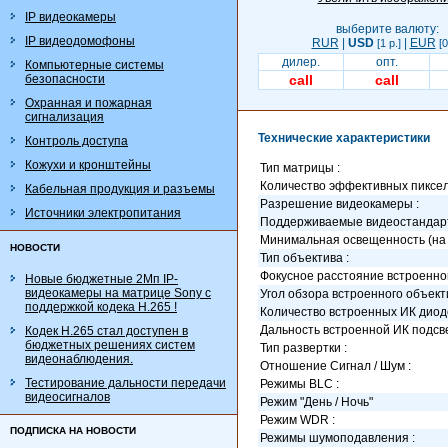
IP видеокамеры
выберите валюту:
IP видеодомофоны
RUR
|
USD
|
EUR
[1 р.]
[0
дилер.
опт.
Компьютерные системы
безопасности
call
call
Охранная и пожарная
сигнализация
Технические характеристики
Контроль доступа
Кожухи и кронштейны
Тип матрицы :
Количество эффективных пиксел
Кабельная продукция и разъемы
Разрешение видеокамеры :
Источники электропитания
Поддерживаемые видеостандарт
Минимальная освещенность (на 
НОВОСТИ
Тип объектива :
Фокусное расстояние встроенног
Новые бюджетные 2Мп IP-
видеокамеры на матрице Sony с
Угол обзора встроенного объекти
поддержкой кодека H.265 !
Количество встроенных ИК диодо
Дальность встроенной ИК подсве
Кодек H.265 стал доступен в
бюджетных решениях систем
Тип развертки :
видеонаблюдения.
Отношение Сигнал / Шум :
Тестирование дальности передачи
Режимы BLC :
видеосигналов
Режим "День / Ночь"
Режим WDR :
ПОДПИСКА НА НОВОСТИ
Режимы шумоподавления :