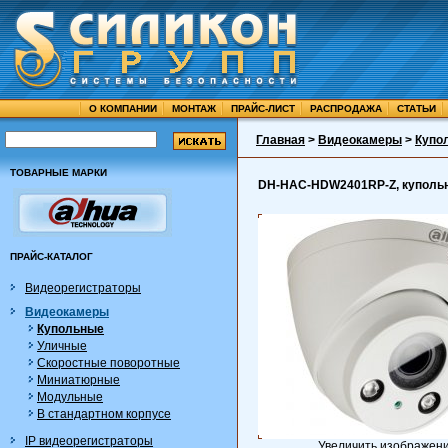
О КОМПАНИИ
МОНТАЖ
ПРАЙС-ЛИСТ
РАСПРОДАЖА
СТАТЬИ
Главная
>
Видеокамеры
>
Купо
ТОВАРНЫЕ МАРКИ
DH-HAC-HDW2401RP-Z, купольна
ПРАЙС-КАТАЛОГ
Видеорегистраторы
Видеокамеры
Купольные
Уличные
Скоростные поворотные
Миниатюрные
Модульные
В стандартном корпусе
IP видеорегистраторы
Увеличить изображен